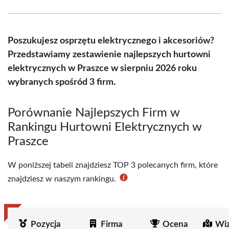
Facebook
X
Pinterest
WhatsApp
LinkedIn
Email
(Twitter)
Poszukujesz osprzętu elektrycznego i akcesoriów?
Przedstawiamy zestawienie najlepszych hurtowni
elektrycznych w Praszce w sierpniu 2026 roku
wybranych spośród 3 firm.
Porównanie Najlepszych Firm w
Rankingu Hurtowni Elektrycznych w
Praszce
W poniższej tabeli znajdziesz TOP 3 polecanych firm, które
znajdziesz w naszym rankingu.
Pozycja
Firma
Ocena
Wiz