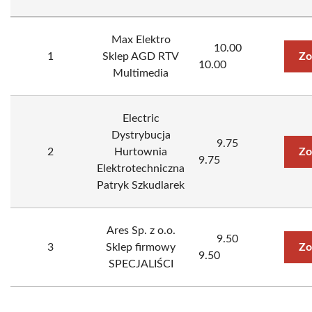
Max Elektro
10.00
1
Sklep AGD RTV
Zo
10.00
Multimedia
Electric
Dystrybucja
9.75
2
Hurtownia
Zo
9.75
Elektrotechniczna
Patryk Szkudlarek
Ares Sp. z o.o.
9.50
3
Sklep firmowy
Zo
9.50
SPECJALIŚCI