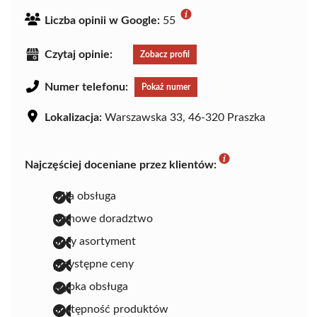
Liczba opinii w Google:
55
Czytaj opinie:
Zobacz profil
Numer telefonu:
Pokaż numer
Lokalizacja:
Warszawska 33, 46-320 Praszka
Najczęściej doceniane przez klientów:
miła obsługa
fachowe doradztwo
duży asortyment
przystępne ceny
szybka obsługa
dostępność produktów