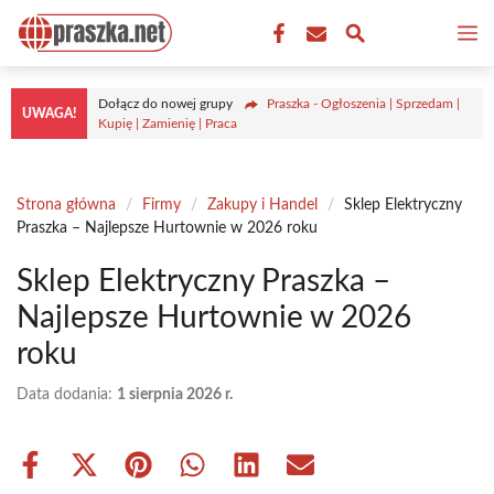
Przejdź
M
do
treści
Dołącz do nowej grupy
Praszka - Ogłoszenia | Sprzedam |
UWAGA!
Kupię | Zamienię | Praca
Strona główna
/
Firmy
/
Zakupy i Handel
/
Sklep Elektryczny
Praszka – Najlepsze Hurtownie w 2026 roku
Sklep Elektryczny Praszka –
Najlepsze Hurtownie w 2026
roku
Data dodania:
1 sierpnia 2026 r.
Share
Share
Share
Share
Share
Share
on
on
on
on
on
on