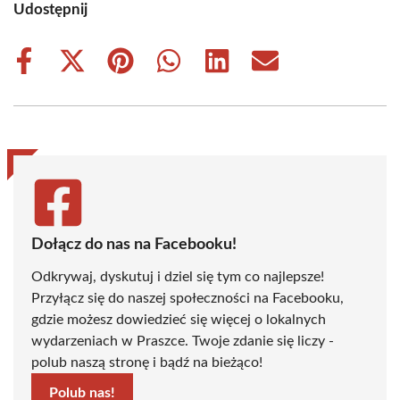
Udostępnij
Share
Share
Share
Share
Share
Share
on
on
on
on
on
on
Facebook
X
Pinterest
WhatsApp
LinkedIn
Email
(Twitter)
Dołącz do nas na Facebooku!
Odkrywaj, dyskutuj i dziel się tym co najlepsze!
Przyłącz się do naszej społeczności na Facebooku,
gdzie możesz dowiedzieć się więcej o lokalnych
wydarzeniach w Praszce. Twoje zdanie się liczy -
polub naszą stronę i bądź na bieżąco!
Polub nas!