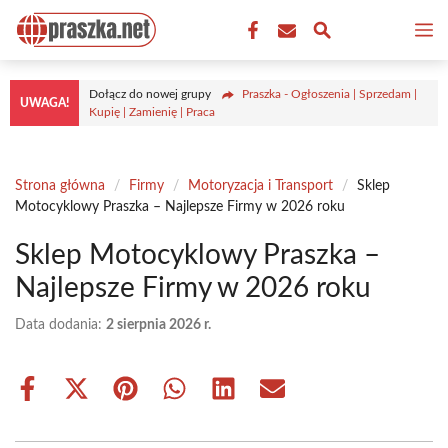
Przejdź
M
do
treści
Dołącz do nowej grupy
Praszka - Ogłoszenia | Sprzedam |
UWAGA!
Kupię | Zamienię | Praca
Strona główna
/
Firmy
/
Motoryzacja i Transport
/
Sklep
Motocyklowy Praszka – Najlepsze Firmy w 2026 roku
Sklep Motocyklowy Praszka –
Najlepsze Firmy w 2026 roku
Data dodania:
2 sierpnia 2026 r.
Share
Share
Share
Share
Share
Share
on
on
on
on
on
on
Facebook
X
Pinterest
WhatsApp
LinkedIn
Email
(Twitter)