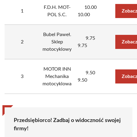
F.D.H. MOT-
10.00
1
Zobacz
POL S.C.
10.00
Bubel Paweł.
9.75
2
Sklep
Zobacz
9.75
motocyklowy
MOTOR INN
9.50
3
Mechanika
Zobacz
9.50
motocyklowa
Przedsiębiorco! Zadbaj o widoczność swojej
firmy!