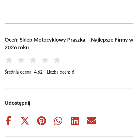
Oceń: Sklep Motocyklowy Praszka – Najlepsze Firmy w
2026 roku
★
★
★
★
★
Średnia ocena:
4.62
Liczba ocen:
6
Udostępnij
Share
Share
Share
Share
Share
Share
on
on
on
on
on
on
Facebook
X
Pinterest
WhatsApp
LinkedIn
Email
(Twitter)