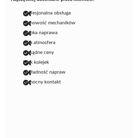
profesjonalna obsługa
fachowość mechaników
szybka naprawa
miła atmosfera
rozsądne ceny
brak kolejek
dokładność napraw
pomocny kontakt