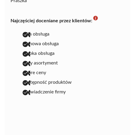
Praszka
Najczęściej doceniane przez klientów:
miła obsługa
fachowa obsługa
szybka obsługa
duży asortyment
dobre ceny
dostępność produktów
doświadczenie firmy