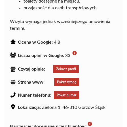
toalety dostępne na miejscu,
przyjazność dla osób transpłciowych.
Wizyta wymaga jednak wcześniejszego umówienia
terminu.
Ocena w Google:
4.8
Liczba opinii w Google:
33
Czytaj opinie:
Zobacz profil
Strona www:
Pokaż stronę
Numer telefonu:
Pokaż numer
Lokalizacja:
Zielona 1, 46-310 Gorzów Śląski
Najczęściej doceniane przez klientów: