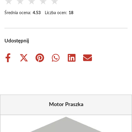
★
★
★
★
★
Średnia ocena:
4.53
Liczba ocen:
18
Udostępnij
Share
Share
Share
Share
Share
Share
on
on
on
on
on
on
Facebook
X
Pinterest
WhatsApp
LinkedIn
Email
(Twitter)
Motor Praszka