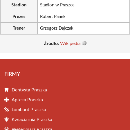
Stadion
Stadion w Praszce
Prezes
Robert Panek
Trener
Grzegorz Dajczak
Źródło:
Wikipedia
FIRMY
Dentysta Praszka
Apteka Praszka
Lombard Praszka
Kwiaciarnia Praszka
Weterynarz Praszka