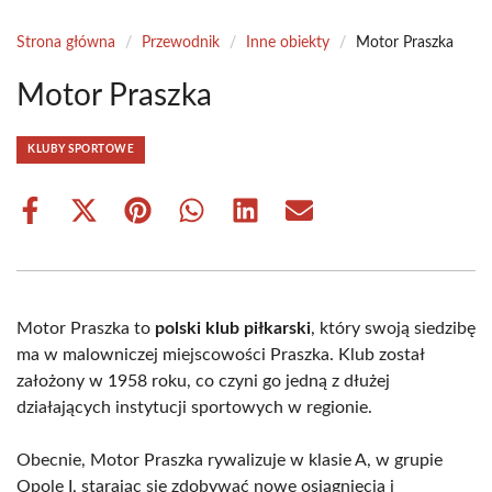
Strona główna
/
Przewodnik
/
Inne obiekty
/
Motor Praszka
Motor Praszka
KLUBY SPORTOWE
Share
Share
Share
Share
Share
Share
on
on
on
on
on
on
Facebook
X
Pinterest
WhatsApp
LinkedIn
Email
(Twitter)
Motor Praszka to
polski klub piłkarski
, który swoją siedzibę
ma w malowniczej miejscowości Praszka. Klub został
założony w 1958 roku, co czyni go jedną z dłużej
działających instytucji sportowych w regionie.
Obecnie, Motor Praszka rywalizuje w klasie A, w grupie
Opole I, starając się zdobywać nowe osiągnięcia i