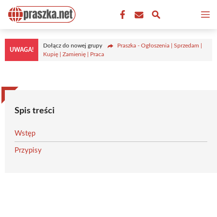
Przejdź
M
do
treści
Dołącz do nowej grupy
Praszka - Ogłoszenia | Sprzedam |
UWAGA!
Kupię | Zamienię | Praca
Spis treści
Wstęp
Przypisy