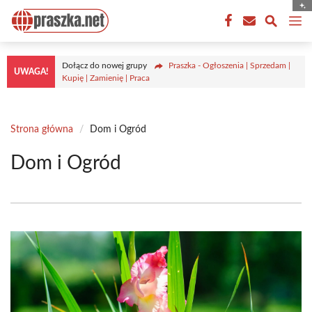
Przejdź
M
do
treści
Dołącz do nowej grupy
Praszka - Ogłoszenia | Sprzedam |
UWAGA!
Kupię | Zamienię | Praca
Strona główna
/
Dom i Ogród
Dom i Ogród