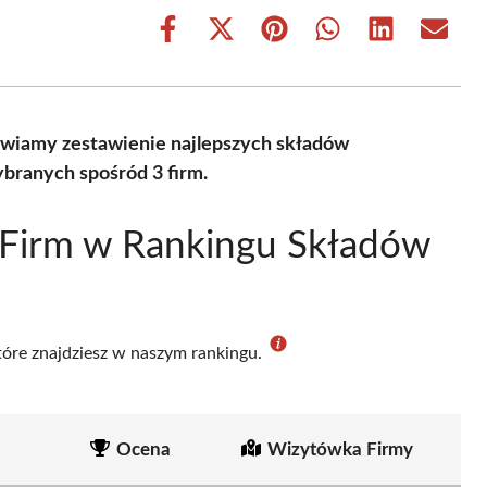
Share
Share
Share
Share
Share
Share
on
on
on
on
on
on
Facebook
X
Pinterest
WhatsApp
LinkedIn
Email
(Twitter)
wiamy zestawienie najlepszych składów
branych spośród 3 firm.
 Firm w Rankingu Składów
które znajdziesz w naszym rankingu.
Ocena
Wizytówka Firmy