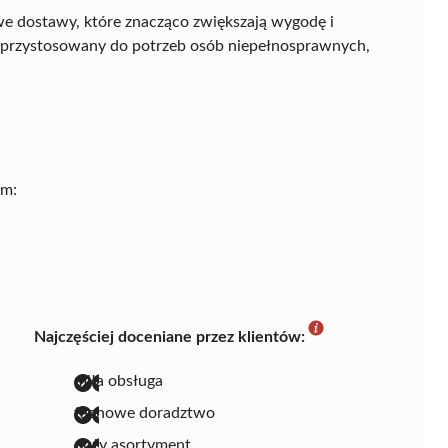
e dostawy, które znacząco zwiększają wygodę i
ż przystosowany do potrzeb osób niepełnosprawnych,
ym:
Najczęściej doceniane przez klientów:
miła obsługa
fachowe doradztwo
duży asortyment