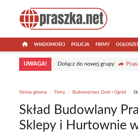
Przejdź
do
treści
WIADOMOŚCI
POLICJA
FIRMY
OGŁOSZE
UWAGA!
Dołącz do nowej grupy
Pras
Strona główna
/
Firmy
/
Budownictwo, Dom i Ogród
/
Sk
Skład Budowlany Pra
Sklepy i Hurtownie 