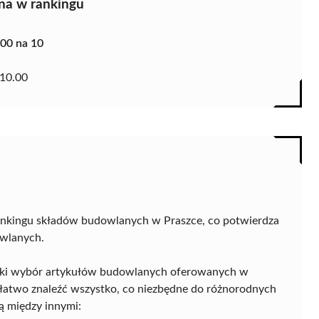
na w rankingu
.00 na 10
10.00
rankingu składów budowlanych w Praszce, co potwierdza
owlanych.
roki wybór artykułów budowlanych oferowanych w
 łatwo znaleźć wszystko, co niezbędne do różnorodnych
 między innymi: