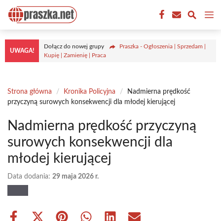
Przejdź
M
do
treści
Dołącz do nowej grupy
Praszka - Ogłoszenia | Sprzedam |
UWAGA!
Kupię | Zamienię | Praca
Strona główna
/
Kronika Policyjna
/
Nadmierna prędkość
przyczyną surowych konsekwencji dla młodej kierującej
Nadmierna prędkość przyczyną
surowych konsekwencji dla
młodej kierującej
Data dodania:
29 maja 2026 r.
Share
Share
Share
Share
Share
Share