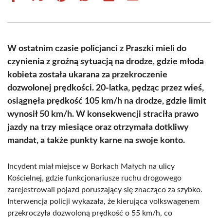
on
on
on
on
on
on
Facebook
X
Pinterest
WhatsApp
LinkedIn
Email
(Twitter)
W ostatnim czasie policjanci z Praszki mieli do
czynienia z groźną sytuacją na drodze, gdzie młoda
kobieta została ukarana za przekroczenie
dozwolonej prędkości. 20-latka, pędząc przez wieś,
osiągnęła prędkość 105 km/h na drodze, gdzie limit
wynosił 50 km/h. W konsekwencji straciła prawo
jazdy na trzy miesiące oraz otrzymała dotkliwy
mandat, a także punkty karne na swoje konto.
Incydent miał miejsce w Borkach Małych na ulicy
Kościelnej, gdzie funkcjonariusze ruchu drogowego
zarejestrowali pojazd poruszający się znacząco za szybko.
Interwencja policji wykazała, że kierująca volkswagenem
przekroczyła dozwoloną prędkość o 55 km/h, co