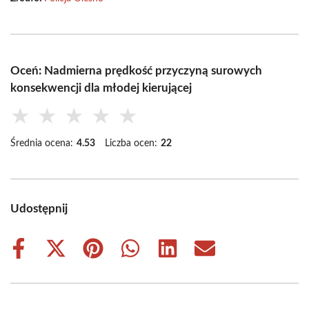
Oceń: Nadmierna prędkość przyczyną surowych
konsekwencji dla młodej kierującej
★
★
★
★
★
Średnia ocena:
4.53
Liczba ocen:
22
Udostępnij
Share
Share
Share
Share
Share
Share
on
on
on
on
on
on
Facebook
X
Pinterest
WhatsApp
LinkedIn
Email
(Twitter)