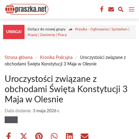
Przejdź
M
do
treści
Dołącz do nowej grupy
Praszka - Ogłoszenia | Sprzedam |
UWAGA!
Kupię | Zamienię | Praca
Strona główna
/
Kronika Policyjna
/
Uroczystości związane z
obchodami Święta Konstytucji 3 Maja w Olesnie
Uroczystości związane z
obchodami Święta Konstytucji 3
Maja w Olesnie
Data dodania:
3 maja 2026 r.
Share
Share
Share
Share
Share
Share