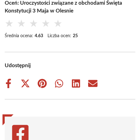
Oceń: Uroczystości związane z obchodami Święta
Konstytucji 3 Maja w Olesnie
★
★
★
★
★
Średnia ocena:
4.63
Liczba ocen:
25
Udostępnij
Share
Share
Share
Share
Share
Share
on
on
on
on
on
on
Facebook
X
Pinterest
WhatsApp
LinkedIn
Email
(Twitter)