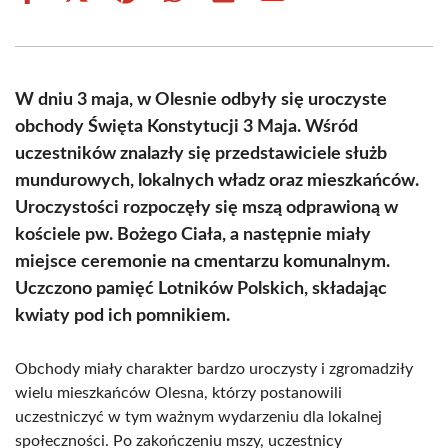
on
on
on
on
on
on
Facebook
X
Pinterest
WhatsApp
LinkedIn
Email
(Twitter)
W dniu 3 maja, w Olesnie odbyły się uroczyste
obchody Święta Konstytucji 3 Maja. Wśród
uczestników znalazły się przedstawiciele służb
mundurowych, lokalnych władz oraz mieszkańców.
Uroczystości rozpoczęły się mszą odprawioną w
kościele pw. Bożego Ciała, a następnie miały
miejsce ceremonie na cmentarzu komunalnym.
Uczczono pamięć Lotników Polskich, składając
kwiaty pod ich pomnikiem.
Obchody miały charakter bardzo uroczysty i zgromadziły
wielu mieszkańców Olesna, którzy postanowili
uczestniczyć w tym ważnym wydarzeniu dla lokalnej
społeczności. Po zakończeniu mszy, uczestnicy