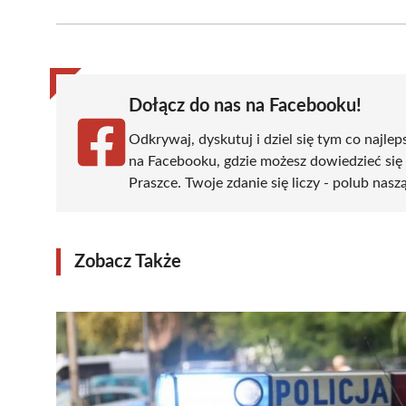
Facebook
X
Pinterest
WhatsApp
LinkedIn
(Twitter)
Dołącz do nas na Facebooku!
Odkrywaj, dyskutuj i dziel się tym co najlep
na Facebooku, gdzie możesz dowiedzieć się
Praszce. Twoje zdanie się liczy - polub nasz
Zobacz Także