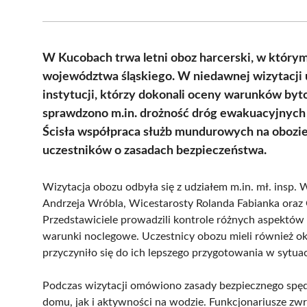
W Kucobach trwa letni oboz harcerski, w którym
województwa śląskiego. W niedawnej wizytacji uc
instytucji, którzy dokonali oceny warunków by
sprawdzono m.in. drożność dróg ewakuacyjnych o
Ścisła współpraca służb mundurowych na obozi
uczestników o zasadach bezpieczeństwa.
Wizytacja obozu odbyła się z udziałem m.in. mł. ins
Andrzeja Wróbla, Wicestarosty Rolanda Fabianka oraz
Przedstawiciele prowadzili kontrole różnych aspektów
warunki noclegowe. Uczestnicy obozu mieli również oka
przyczyniło się do ich lepszego przygotowania w sytua
Podczas wizytacji omówiono zasady bezpiecznego spę
domu, jak i aktywności na wodzie. Funkcjonariusze zwr