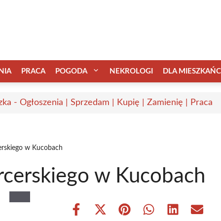
NIA
PRACA
POGODA
NEKROLOGI
DLA MIESZKAŃ
zka - Ogłoszenia | Sprzedam | Kupię | Zamienię | Praca
erskiego w Kucobach
rcerskiego w Kucobach
Share
Share
Share
Share
Share
Share
on
on
on
on
on
on