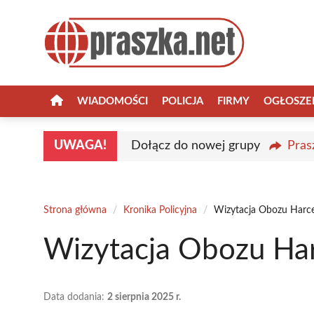
Przejdź
do
treści
WIADOMOŚCI
POLICJA
FIRMY
OGŁOSZE
UWAGA!
Dołącz do nowej grupy
Pras
Strona główna
/
Kronika Policyjna
/
Wizytacja Obozu Harc
Wizytacja Obozu Ha
Data dodania:
2 sierpnia 2025 r.