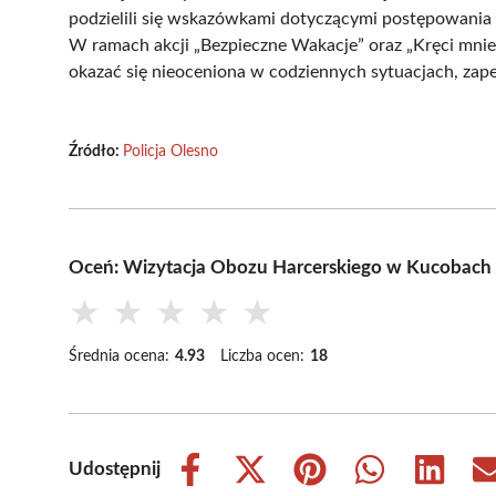
podzielili się wskazówkami dotyczącymi postępowania
W ramach akcji „Bezpieczne Wakacje” oraz „Kręci mnie
okazać się nieoceniona w codziennych sytuacjach, zap
Źródło:
Policja Olesno
Oceń: Wizytacja Obozu Harcerskiego w Kucobach
★
★
★
★
★
Średnia ocena:
4.93
Liczba ocen:
18
Udostępnij
Share
Share
Share
Share
Share
on
on
on
on
on