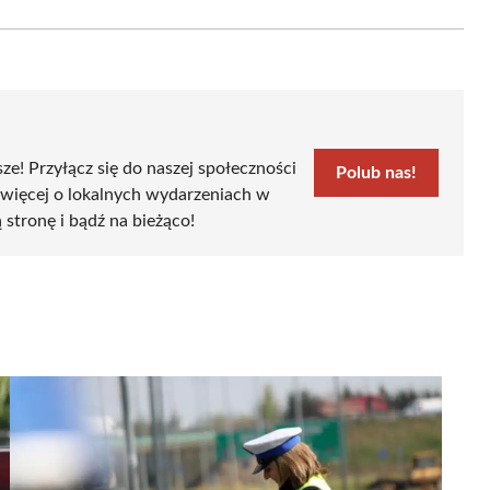
Email
sze! Przyłącz się do naszej społeczności
Polub nas!
 więcej o lokalnych wydarzeniach w
ą stronę i bądź na bieżąco!