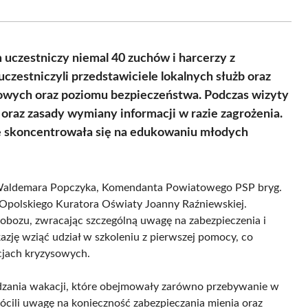
Facebook
X
Pinterest
WhatsApp
LinkedIn
Email
(Twitter)
 uczestniczy niemal 40 zuchów i harcerzy z
zestniczyli przedstawiciele lokalnych służb oraz
towych oraz poziomu bezpieczeństwa. Podczas wizyty
raz zasady wymiany informacji w razie zagrożenia.
e skoncentrowała się na edukowaniu młodych
p. Waldemara Popczyka, Komendanta Powiatowego PSP bryg.
 Opolskiego Kuratora Oświaty Joanny Raźniewskiej.
 obozu, zwracając szczególną uwagę na zabezpieczenia i
zję wziąć udział w szkoleniu z pierwszej pomocy, co
cjach kryzysowych.
dzania wakacji, które obejmowały zarówno przebywanie w
ócili uwagę na konieczność zabezpieczania mienia oraz