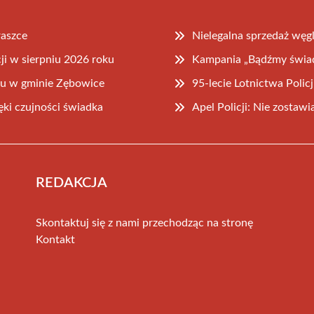
raszce
Nielegalna sprzedaż węgl
ji w sierpniu 2026 roku
Kampania „Bądźmy świad
lu w gminie Zębowice
95-lecie Lotnictwa Poli
ęki czujności świadka
Apel Policji: Nie zosta
REDAKCJA
Skontaktuj się z nami przechodząc na stronę
Kontakt