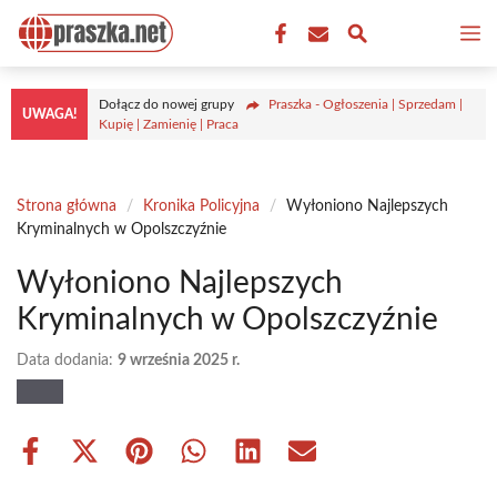
Przejdź
M
do
treści
Dołącz do nowej grupy
Praszka - Ogłoszenia | Sprzedam |
UWAGA!
Kupię | Zamienię | Praca
Strona główna
/
Kronika Policyjna
/
Wyłoniono Najlepszych
Kryminalnych w Opolszczyźnie
Wyłoniono Najlepszych
Kryminalnych w Opolszczyźnie
Data dodania:
9 września 2025 r.
Share
Share
Share
Share
Share
Share
on
on
on
on
on
on
Facebook
X
Pinterest
WhatsApp
LinkedIn
Email