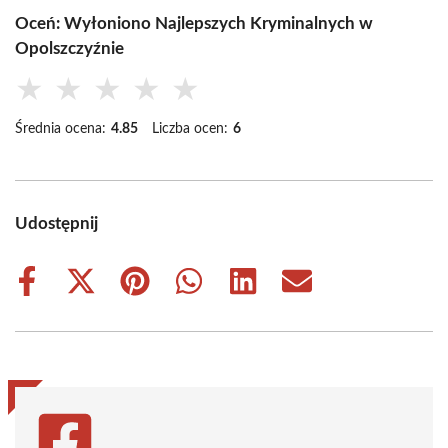
Oceń: Wyłoniono Najlepszych Kryminalnych w
Opolszczyźnie
★
★
★
★
★
Średnia ocena:
4.85
Liczba ocen:
6
Udostępnij
Share
Share
Share
Share
Share
Share
on
on
on
on
on
on
Facebook
X
Pinterest
WhatsApp
LinkedIn
Email
(Twitter)