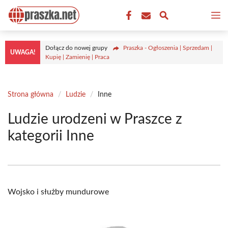
Przejdź
M
do
treści
Dołącz do nowej grupy
Praszka - Ogłoszenia | Sprzedam |
UWAGA!
Kupię | Zamienię | Praca
Strona główna
/
Ludzie
/
Inne
Ludzie urodzeni w Praszce z
kategorii Inne
Wojsko i służby mundurowe