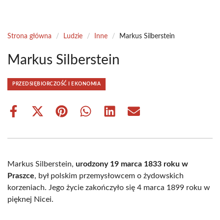
Strona główna
/
Ludzie
/
Inne
/
Markus Silberstein
Markus Silberstein
PRZEDSIĘBIORCZOŚĆ I EKONOMIA
Share
Share
Share
Share
Share
Share
on
on
on
on
on
on
Facebook
X
Pinterest
WhatsApp
LinkedIn
Email
(Twitter)
Markus Silberstein,
urodzony 19 marca 1833 roku w
Praszce
, był polskim przemysłowcem o żydowskich
korzeniach. Jego życie zakończyło się 4 marca 1899 roku w
pięknej Nicei.