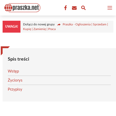
Przejdź
M
do
treści
Dołącz do nowej grupy
Praszka - Ogłoszenia | Sprzedam |
UWAGA!
Kupię | Zamienię | Praca
Spis treści
Wstęp
Życiorys
Przypisy