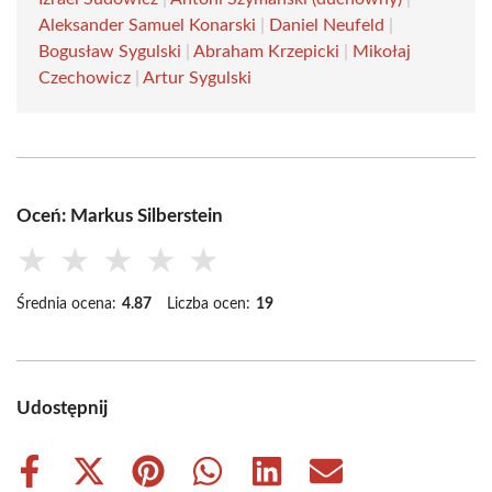
Aleksander Samuel Konarski
|
Daniel Neufeld
|
Bogusław Sygulski
|
Abraham Krzepicki
|
Mikołaj
Czechowicz
|
Artur Sygulski
Oceń: Markus Silberstein
★
★
★
★
★
Średnia ocena:
4.87
Liczba ocen:
19
Udostępnij
Share
Share
Share
Share
Share
Share