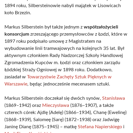
1894 roku, Silbersteinowie nabyli majątek w Lisowicach
koło Brzezin.
Markus Silberstein był także jednym z
współzałożycieli
konsorcjum
zrzeszającego przemysłowców z Łodzi, które w
1897 roku podpisało umowę z Magistratem na
wybudowanie linii tramwajowych na kolejnych 35 lat. Był
aktywnym członkiem Rady Nadzorczej Szkoły Handlowej
Zgromadzenia Kupców m. Łodzi oraz członkiem zarządu
Łódzkiej Straży Ogniowej w 1898 roku. Dodatkowo,
zasiadał w
Towarzystwie Zachęty Sztuk Pięknych w
Warszawie
, będąc jednocześnie mecenasem sztuki.
Markus Silberstein doczekał się dwóch synów,
Stanisława
(1869–1942) oraz
Mieczysława
(1876–1907), a także
czterech córek: Ajdlę (Adelę) (1866–1934), Chanę (Ewelinę)
(1868–1939), Salomeę (Sarę) (1872–1938) oraz Jadwigę
Janinę Dianę (1875–1945) – matkę
Stefana Napierskiego
i