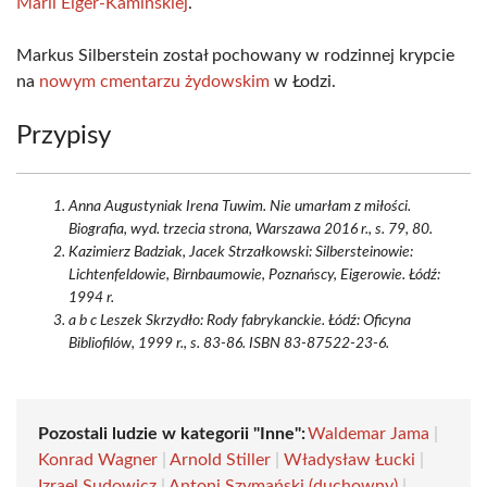
Marii Eiger-Kamińskiej
.
Markus Silberstein został pochowany w rodzinnej krypcie
na
nowym cmentarzu żydowskim
w Łodzi.
Przypisy
Anna Augustyniak Irena Tuwim. Nie umarłam z miłości.
Biografia, wyd. trzecia strona, Warszawa 2016 r., s. 79, 80.
Kazimierz Badziak, Jacek Strzałkowski: Silbersteinowie:
Lichtenfeldowie, Birnbaumowie, Poznańscy, Eigerowie. Łódź:
1994 r.
a b c Leszek Skrzydło: Rody fabrykanckie. Łódź: Oficyna
Bibliofilów, 1999 r., s. 83-86. ISBN 83-87522-23-6.
Pozostali ludzie w kategorii "Inne":
Waldemar Jama
|
Konrad Wagner
|
Arnold Stiller
|
Władysław Łucki
|
Izrael Sudowicz
|
Antoni Szymański (duchowny)
|