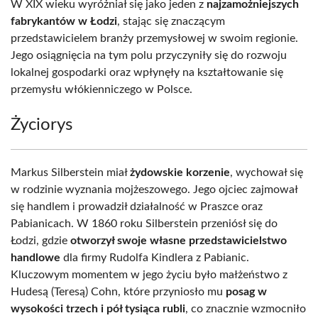
W XIX wieku wyróżniał się jako jeden z
najzamożniejszych
fabrykantów w Łodzi
, stając się znaczącym
przedstawicielem branży przemysłowej w swoim regionie.
Jego osiągnięcia na tym polu przyczyniły się do rozwoju
lokalnej gospodarki oraz wpłynęły na kształtowanie się
przemysłu włókienniczego w Polsce.
Życiorys
Markus Silberstein miał
żydowskie korzenie
, wychował się
w rodzinie wyznania mojżeszowego. Jego ojciec zajmował
się handlem i prowadził działalność w Praszce oraz
Pabianicach. W 1860 roku Silberstein przeniósł się do
Łodzi, gdzie
otworzył swoje własne przedstawicielstwo
handlowe
dla firmy Rudolfa Kindlera z Pabianic.
Kluczowym momentem w jego życiu było małżeństwo z
Hudesą (Teresą) Cohn, które przyniosło mu
posag w
wysokości trzech i pół tysiąca rubli
, co znacznie wzmocniło