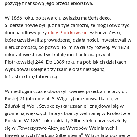
pozycję finansową jego przedsiębiorstwa.
W 1866 roku, po zawarciu związku małżeńskiego,
Silbersteinowie byli już na tyle zamożni, że mogli otworzyć
dom handlowy przy
ulicy Piotrkowskiej
w Łodzi. Zyski,
które uzyskiwali z prowadzonej działalności, inwestowali w
nieruchomości, co pozwoliło im na dalszy rozwój. W 1878
roku zainwestował w tkalnię mechaniczną przy ul.
Piotrkowskiej 244. Do 1889 roku na pobliskich działkach
wybudował kolejne trzy tkalnie oraz niezbędną
infrastrukturę fabryczną.
W niedługim czasie otworzył również przędzalnię przy ul.
Pustej 21 (obecnie ul. S. Wigury) oraz nową tkalnię w
Zduńskiej Woli. Szybko zyskał uznanie i znajdował się w
gronie największych fabryk branży wełnianej w Królestwie
Polskim. W 1891 roku zakłady Silbersteina przekształciły
się w „Towarzystwo Akcyjne Wyrobów Wełnianych i
Bawełnianych Markusa Silbersteina”. W trzy lata później w