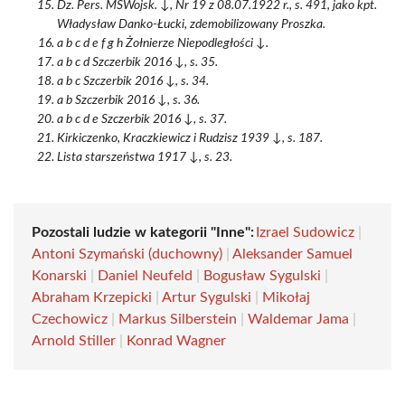
Dz. Pers. MSWojsk. ↓, Nr 19 z 08.07.1922 r., s. 491, jako kpt.
Władysław Danko-Łucki, zdemobilizowany Proszka.
a b c d e f g h Żołnierze Niepodległości ↓.
a b c d Szczerbik 2016 ↓, s. 35.
a b c Szczerbik 2016 ↓, s. 34.
a b Szczerbik 2016 ↓, s. 36.
a b c d e Szczerbik 2016 ↓, s. 37.
Kirkiczenko, Kraczkiewicz i Rudzisz 1939 ↓, s. 187.
Lista starszeństwa 1917 ↓, s. 23.
Pozostali ludzie w kategorii "Inne":
Izrael Sudowicz
|
Antoni Szymański (duchowny)
|
Aleksander Samuel
Konarski
|
Daniel Neufeld
|
Bogusław Sygulski
|
Abraham Krzepicki
|
Artur Sygulski
|
Mikołaj
Czechowicz
|
Markus Silberstein
|
Waldemar Jama
|
Arnold Stiller
|
Konrad Wagner