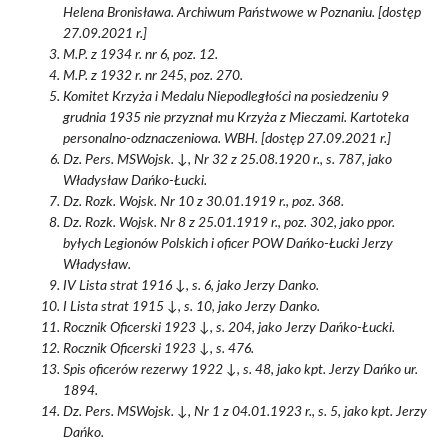
Helena Bronisława. Archiwum Państwowe w Poznaniu. [dostęp
27.09.2021 r.]
M.P. z 1934 r. nr 6, poz. 12.
M.P. z 1932 r. nr 245, poz. 270.
Komitet Krzyża i Medalu Niepodległości na posiedzeniu 9
grudnia 1935 nie przyznał mu Krzyża z Mieczami. Kartoteka
personalno-odznaczeniowa. WBH. [dostęp 27.09.2021 r.]
Dz. Pers. MSWojsk. ↓, Nr 32 z 25.08.1920 r., s. 787, jako
Władysław Dańko-Łucki.
Dz. Rozk. Wojsk. Nr 10 z 30.01.1919 r., poz. 368.
Dz. Rozk. Wojsk. Nr 8 z 25.01.1919 r., poz. 302, jako ppor.
byłych Legionów Polskich i oficer POW Dańko-Łucki Jerzy
Władysław.
IV Lista strat 1916 ↓, s. 6, jako Jerzy Danko.
I Lista strat 1915 ↓, s. 10, jako Jerzy Danko.
Rocznik Oficerski 1923 ↓, s. 204, jako Jerzy Dańko-Łucki.
Rocznik Oficerski 1923 ↓, s. 476.
Spis oficerów rezerwy 1922 ↓, s. 48, jako kpt. Jerzy Dańko ur.
1894.
Dz. Pers. MSWojsk. ↓, Nr 1 z 04.01.1923 r., s. 5, jako kpt. Jerzy
Dańko.