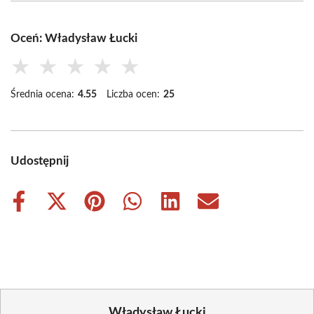
Oceń: Władysław Łucki
★
★
★
★
★
Średnia ocena:
4.55
Liczba ocen:
25
Udostępnij
Share
Share
Share
Share
Share
Share
on
on
on
on
on
on
Facebook
X
Pinterest
WhatsApp
LinkedIn
Email
(Twitter)
Władysław Łucki