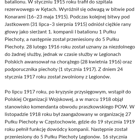
batalionu. W styczniu 1915 roku trafił do szpitala
rezerwowego w Kętach. Wyróżnił się odwagą w bitwie pod
Konarami (16–23 maja 1915). Podczas kolejnej bitwy pod
Jastkowem (31 lipca–3 sierpnia 1915) odniósł ciężkie rany
głowy jako sierżant 1. kompanii I batalionu 1 Pułku
Piechoty, a następnie został przeniesiony do 5 Pułku
Piechoty. 28 lutego 1916 roku został uznany za niezdolnego
do żadnej służby, jednak w czasie służby w Legionach
Polskich awansował na chorążego (28 kwietnia 1916) oraz
podporucznika piechoty (1 stycznia 1917). Z dniem 24
stycznia 1917 roku został zwolniony z Legionów.
Po lipcu 1917 roku, po kryzysie przysięgowym, wstąpił do
Polskiej Organizacji Wojskowej, a w marcu 1918 objął
stanowisko komendanta obwodu praszkowskiego POW. W
listopadzie 1918 roku był zaangażowany w organizację 27
Pułku Piechoty w Częstochowie, gdzie do 19 stycznia 1919
roku pełnił funkcję dowódcy kompanii. Następnie został
przeniesiony do 5 Pułku Piechoty Legionów. 16 stycznia