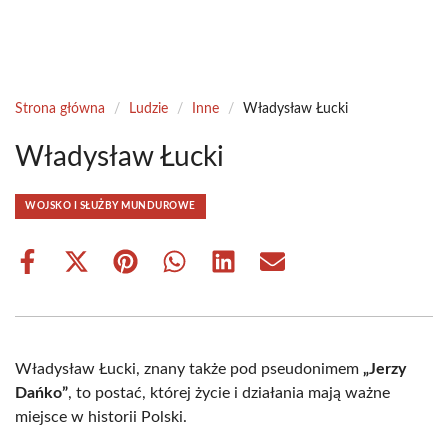
Strona główna
/
Ludzie
/
Inne
/
Władysław Łucki
Władysław Łucki
WOJSKO I SŁUŻBY MUNDUROWE
Share
Share
Share
Share
Share
Share
on
on
on
on
on
on
Facebook
X
Pinterest
WhatsApp
LinkedIn
Email
(Twitter)
Władysław Łucki, znany także pod pseudonimem
„Jerzy
Dańko”
, to postać, której życie i działania mają ważne
miejsce w historii Polski.