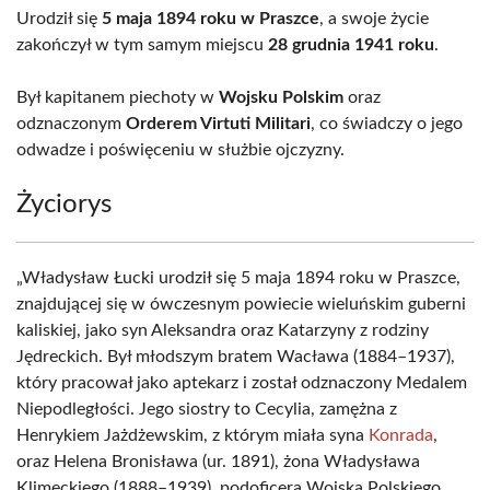
Urodził się
5 maja 1894 roku w Praszce
, a swoje życie
zakończył w tym samym miejscu
28 grudnia 1941 roku
.
Był kapitanem piechoty w
Wojsku Polskim
oraz
odznaczonym
Orderem Virtuti Militari
, co świadczy o jego
odwadze i poświęceniu w służbie ojczyzny.
Życiorys
„Władysław Łucki urodził się 5 maja 1894 roku w Praszce,
znajdującej się w ówczesnym powiecie wieluńskim guberni
kaliskiej, jako syn Aleksandra oraz Katarzyny z rodziny
Jędreckich. Był młodszym bratem Wacława (1884–1937),
który pracował jako aptekarz i został odznaczony Medalem
Niepodległości. Jego siostry to Cecylia, zamężna z
Henrykiem Jażdżewskim, z którym miała syna
Konrada
,
oraz Helena Bronisława (ur. 1891), żona Władysława
Klimeckiego (1888–1939), podoficera Wojska Polskiego