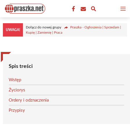
Przejdź
M
do
treści
Dołącz do nowej grupy
Praszka - Ogłoszenia | Sprzedam |
UWAGA!
Kupię | Zamienię | Praca
Spis treści
Wstęp
Życiorys
Ordery i odznaczenia
Przypisy